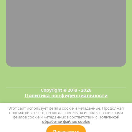
Copyright © 2018 - 2026
Политика конфиденциальности
ИНН: 123456789
Этот сайт использует файлы cookie и метаданные. Продолжая
просматривать его, вы соглашаетесь на использование нами
ОГРНИП: 123456789
файлов cookie и метаданных в соответствии с
Политикой
обработки файлов cookie
Продолжить